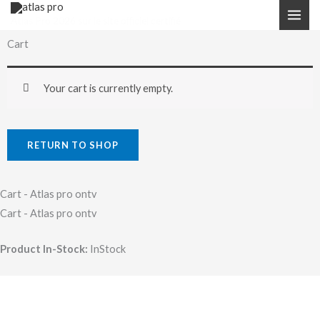
Skip
Atlas Pro 2026 sur le site officiel certifié
to
Cart
content
Your cart is currently empty.
RETURN TO SHOP
Cart - Atlas pro ontv
Cart - Atlas pro ontv
Product In-Stock:
InStock