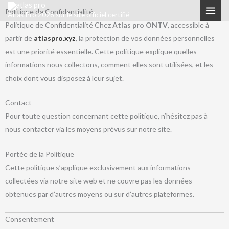
Skip
Politique de Confidentialité
Atlas Pro 2026 sur le site officiel certifié
to
Politique de Confidentialité Chez
Atlas pro ONTV
, accessible à
content
partir de
atlaspro.xyz
, la protection de vos données personnelles
est une priorité essentielle. Cette politique explique quelles
informations nous collectons, comment elles sont utilisées, et les
choix dont vous disposez à leur sujet.
Contact
Pour toute question concernant cette politique, n’hésitez pas à
nous contacter via les moyens prévus sur notre site.
Portée de la Politique
Cette politique s’applique exclusivement aux informations
collectées via notre site web et ne couvre pas les données
obtenues par d’autres moyens ou sur d’autres plateformes.
Consentement