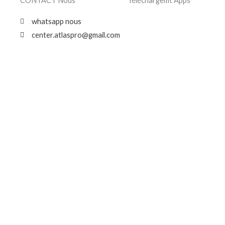
CONTACT Nous
Téléchargemt Apps
whatsapp nous
center.atlaspro@gmail.com